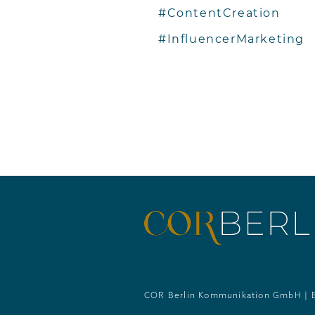
#ContentCreation
#InfluencerMarketing
COR Berlin Kommunikation GmbH